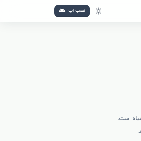
نصب اپ
باه است.
.