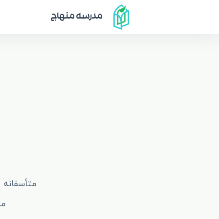
مدرسه منهاج
متأسفانه 
مم